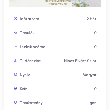
Időtartam
2 Hét
Tanulók
0
Leckék száma
0
Tudásszint
Nincs Elvárt Szint
Nyelv
Magyar
Kvíz
0
Tanúsítvány
Igen