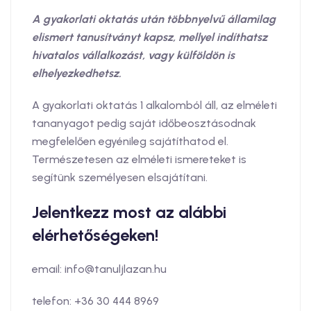
A gyakorlati oktatás után többnyelvű államilag
elismert tanusítványt kapsz, mellyel indíthatsz
hivatalos vállalkozást, vagy külföldön is
elhelyezkedhetsz.
A gyakorlati oktatás 1 alkalomból áll, az elméleti
tananyagot pedig saját időbeosztásodnak
megfelelően egyénileg sajátíthatod el.
Természetesen az elméleti ismereteket is
segítünk személyesen elsajátítani.
Jelentkezz most az alábbi
elérhetőségeken!
email: info@tanuljlazan.hu
telefon: +36 30 444 8969