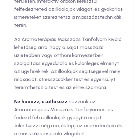
területén. Interaktív órákon keresztül
felfedezheted az illóolajok világát, és gyakorlati
ismereteket szerezhetsz a masszázstechnikák
terén.
Az Aromaterápiás Masszázs Tanfolyam kiváló
lehetőség arra, hogy a saját masszázs
üzletedben vagy otthoni környezetben
szolgáltass egyedülálló és különleges élményt
az ügyfeleknek. Az illóolajok segítségével mély
relaxációt, stresszcsökkentést és egyensúlyt
teremthetsz a test és az elme számára.
Ne habozz, csatlakozz
hozzánk az
Aromaterápiás Masszázs Tanfolyamon, és
fedezd fel az illóolajok gyógyító erejét!
Jelentkezz még ma, és lépj az aromaterápia és
a masszázs inspiráló világába!