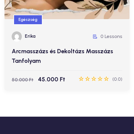
Egészség
45.000 Ft
50.000 Ft
Erika
0 Lessons
Erika
0 Lessons
Arcmasszázs és Dekoltázs Masszázs
Tanfolyam
Jelentkezz
45.000 Ft
(0.0)
50.000 Ft