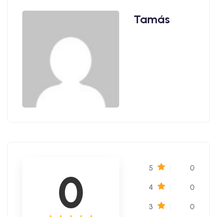
Tamás
5
0
0
4
0
3
0