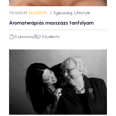
70.000 Ft
50.000 Ft
Egészség
,
Lifestyle
Aromaterápiás masszázs tanfolyam
0 Lessons
0 Students