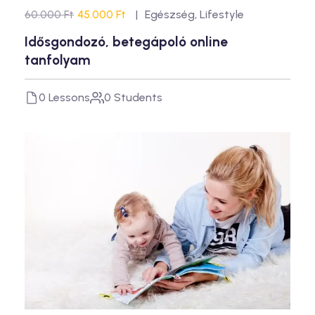
60.000 Ft
45.000 Ft
Egészség
,
Lifestyle
Idősgondozó, betegápoló online
tanfolyam
0 Lessons
0 Students