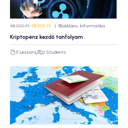
48.000 Ft
38.000 Ft
Blokklánc
,
Informatika
Kriptopénz kezdő tanfolyam
0 Lessons
0 Students