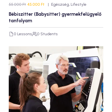
55.000 Ft
45.000 Ft
Egészség
,
Lifestyle
Bébiszitter (Babysitter) gyermekfelügyelő
tanfolyam
0 Lessons
0 Students