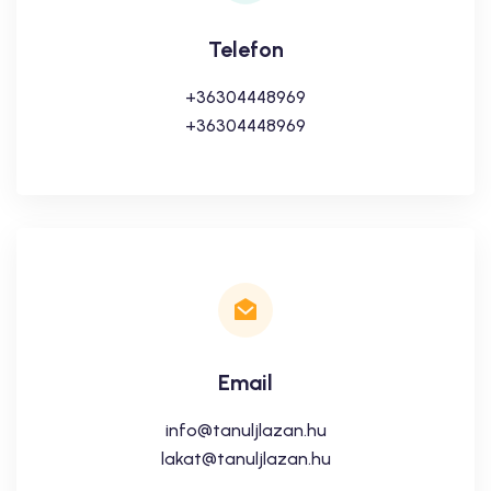
Telefon
+36304448969
+36304448969
Email
info@tanuljlazan.hu
lakat@tanuljlazan.hu