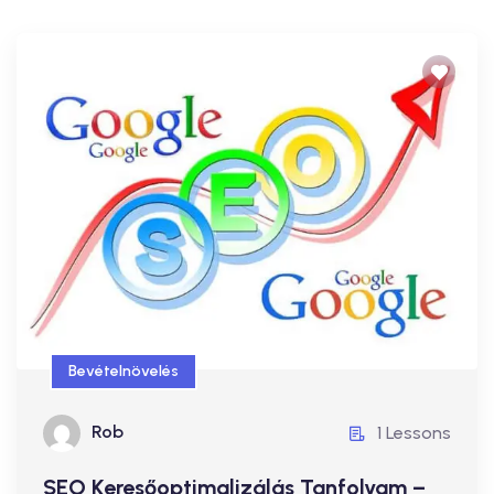
Bevételnövelés
SEO Keresőoptimalizálás Tanfolyam –
Érthetően!
Bevételnövelés
34.900 Ft
Rob
1 Lessons
Rob
1 Lessons
SEO Keresőoptimalizálás Tanfolyam –