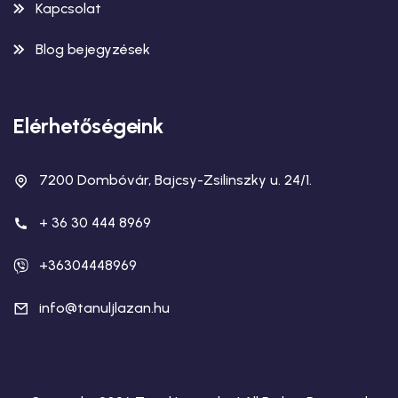
Kapcsolat
Blog bejegyzések
Elérhetőségeink
7200 Dombóvár, Bajcsy-Zsilinszky u. 24/1.
+ 36 30 444 8969
+36304448969
info@tanuljlazan.hu