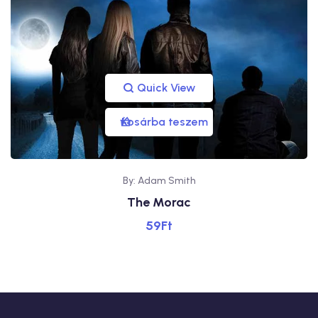
Quick View
Kosárba teszem
By: Adam Smith
The Morac
59
Ft