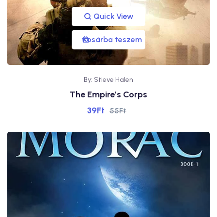
Quick View
Kosárba teszem
By: Stieve Halen
The Empire’s Corps
39
Ft
55
Ft