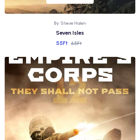
By: Stieve Halen
Seven Isles
55
Ft
65
Ft