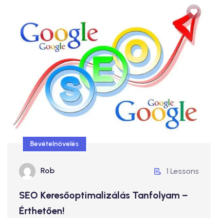
Bevételnövelés
SEO Keresőoptimalizálás Tanfolyam –
Érthetően!
Bevételnövelés
34.900 Ft
Rob
1 Lessons
Rob
1 Lessons
SEO Keresőoptimalizálás Tanfolyam –
Érthetően!