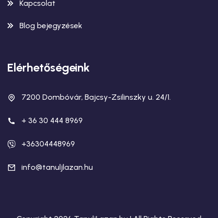
Kapcsolat
Blog bejegyzések
Elérhetőségeink
7200 Dombóvár, Bajcsy-Zsilinszky u. 24/1.
+ 36 30 444 8969
+36304448969
info@tanuljlazan.hu